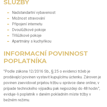
SLUŽBY
Nadstandartní vybavenost
Možnost stravování
Připojení internetu
Dvoulůžkové pokoje
Třílůžkové pokoje
Apartmány s kuchyňkou
INFORMACNÍ POVINNOST
POPLATNÍKA
"Podle zákona 12/2016 Sb., § 25 o evidenci tržeb je
prodávající povinen vystavit kupujícímu úctenku. Zároven je
povinen zaevidovat prijatou tržbu u správce dane online; v
prípade technického výpadku pak nejpozdeji do 48 hodin.",
eviduje-li poplatník v daném pokladním míste tržby v
bežném režimu.